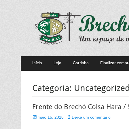
Brechó Coisa Har
Moda & Beleza
Menu
Pular
Início
Loja
Carrinho
Finalizar compr
para
principal
o
conteúdo
Categoria:
Uncategorize
Frente do Brechó Coisa Hara / 
Posted
maio 15, 2018
Deixe um comentário
on